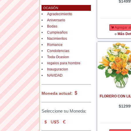
$1499
OCASIÓN
Agradecimiento
Aniversario
Bodas
Agregar al
Cumpleaños
Más Det
o
Nacimientos
Romance
Condolencias
Toda Ocasion
regalos para hombre
Inauguracion
NAVIDAD
Moneda actual:
FLORERO CON LI
$1299
Seleccione su Moneda: