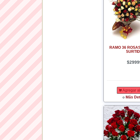
RAMO 36 ROSA
SURTI
$2999
Agregar al
Más Det
o