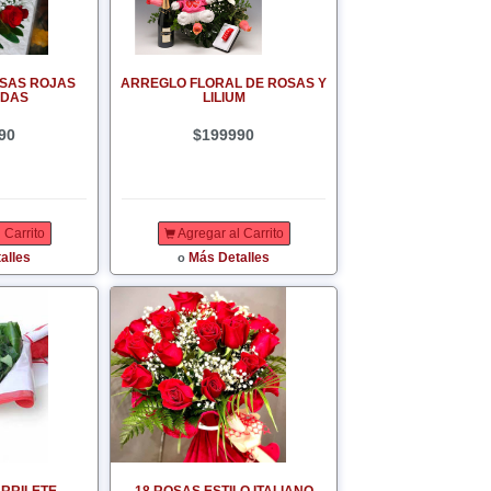
OSAS ROJAS
ARREGLO FLORAL DE ROSAS Y
ADAS
LILIUM
90
$199990
 Carrito
Agregar al Carrito
alles
Más Detalles
o