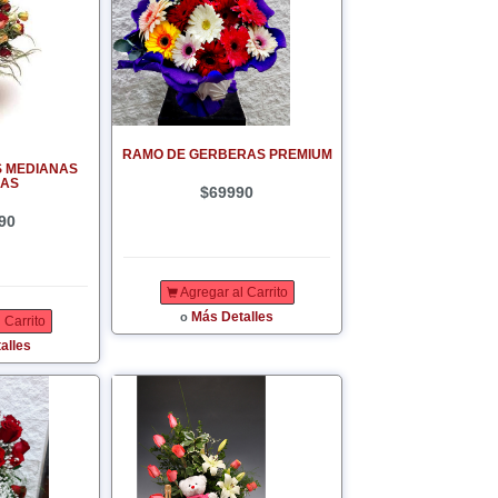
RAMO DE GERBERAS PREMIUM
S MEDIANAS
DAS
$69990
90
Agregar al Carrito
Más Detalles
o
 Carrito
alles