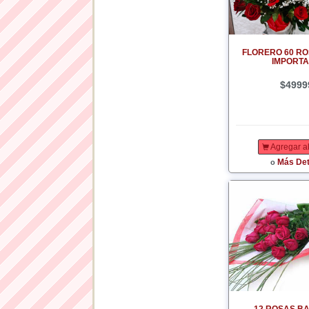
FLORERO 60 R
IMPORT
$4999
Agregar al
Más Det
o