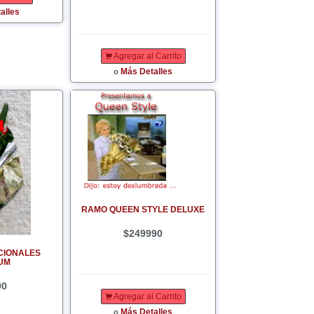
alles
Agregar al Carrito
Más Detalles
o
RAMO QUEEN STYLE DELUXE
$249990
CIONALES
UM
90
Agregar al Carrito
Más Detalles
o