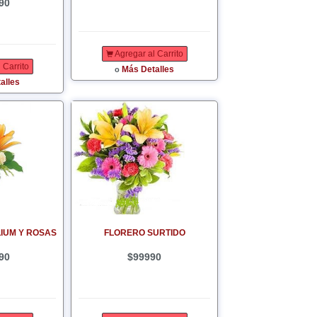
90
Agregar al Carrito
 Carrito
Más Detalles
o
alles
LIUM Y ROSAS
FLORERO SURTIDO
90
$99990