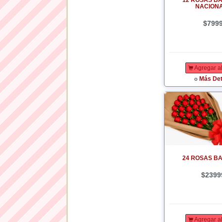
12 ROSAS B
NACION
$799
Agregar al
Más Det
o
24 ROSAS B
$2399
Agregar al