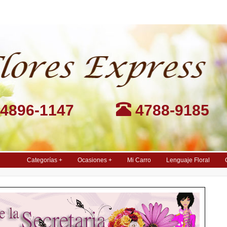
4896-1147
4788-9185
Categorías +
Ocasiones +
Mi Carro
Lenguaje Floral