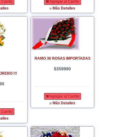
 Carrito
Agregar al Carrito
alles
Más Detalles
o
RAMO 36 ROSAS IMPORTADAS
$359990
ORERO !!!
90
Agregar al Carrito
Más Detalles
o
 Carrito
alles