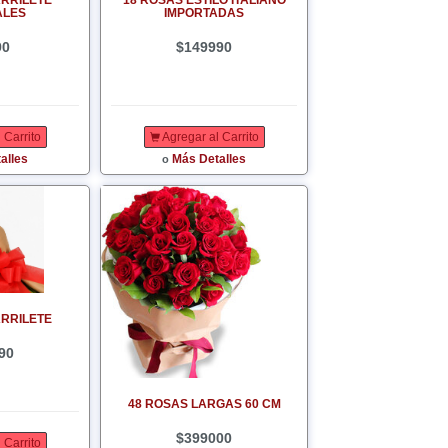
ARRILETE
18 ROSAS ESTILO ITALIANO
ALES
IMPORTADAS
90
$149990
 Carrito
Agregar al Carrito
alles
Más Detalles
o
ARRILETE
90
48 ROSAS LARGAS 60 CM
$399000
 Carrito