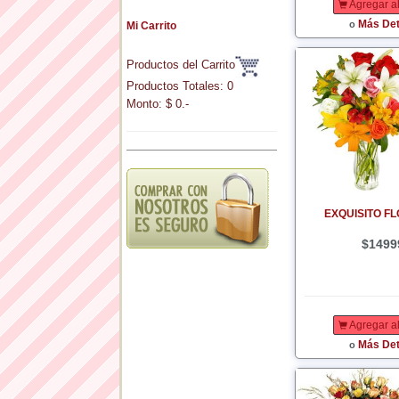
Agregar al
Más Det
o
Mi Carrito
Productos del Carrito
Productos Totales: 0
Monto: $ 0.-
EXQUISITO FL
$1499
Agregar al
Más Det
o