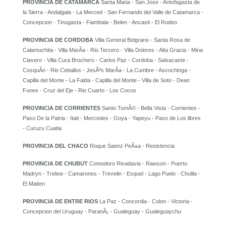
PROVINCIA DE CATAMARCA
Santa Maria - San Jose - Antofagasta de
la Sierra - Andalgala - La Merced - San Fernando del Valle de Catamarca -
Concepcion - Tinogasta - Fiambala - Belen - Ancasti - El Rodeo
PROVINCIA DE CORDOBA
Villa General Belgrano - Santa Rosa de
Calamuchita - Villa MarÃ­a - Rio Tercero - Villa Dolores - Alta Gracia - Mina
Clavero - Villa Cura Brochero - Carlos Paz - Cordoba - Salsacaste -
CosquÃ­n - Rio Ceballos - JesÃºs MarÃ­a - La Cumbre - Ascochinga -
Capilla del Monte - La Falda - Capilla del Monte - Villa de Soto - Dean
Funes - Cruz del Eje - Rio Cuarto - Los Cocos
PROVINCIA DE CORRIENTES
Santo TomÃ© - Bella Vista - Corrientes -
Paso De la Patria - Itati - Mercedes - Goya - Yapeyu - Paso de Los libres
- Curuzu Cuatia
PROVINCIA DEL CHACO
Roque Saenz PeÃ±a - Resistencia
PROVINCIA DE CHUBUT
Comodoro Rivadavia - Rawson - Puerto
Madryn - Trelew - Camarones - Trevelin - Esquel - Lago Puelo - Cholila -
El Maiten
PROVINCIA DE ENTRE RIOS
La Paz - Concordia - Colon - Victoria -
Concepcion del Uruguay - ParanÃ¡ - Gualeguay - Gualeguaychu