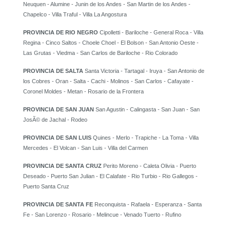
Neuquen - Alumine - Junin de los Andes - San Martin de los Andes -
Chapelco - Villa Traful - Villa La Angostura
PROVINCIA DE RIO NEGRO
Cipolletti - Bariloche - General Roca - Villa
Regina - Cinco Saltos - Choele Choel - El Bolson - San Antonio Oeste -
Las Grutas - Viedma - San Carlos de Bariloche - Rio Colorado
PROVINCIA DE SALTA
Santa Victoria - Tartagal - Iruya - San Antonio de
los Cobres - Oran - Salta - Cachi - Molinos - San Carlos - Cafayate -
Coronel Moldes - Metan - Rosario de la Frontera
PROVINCIA DE SAN JUAN
San Agustin - Calingasta - San Juan - San
JosÃ© de Jachal - Rodeo
PROVINCIA DE SAN LUIS
Quines - Merlo - Trapiche - La Toma - Villa
Mercedes - El Volcan - San Luis - Villa del Carmen
PROVINCIA DE SANTA CRUZ
Perito Moreno - Caleta Olivia - Puerto
Deseado - Puerto San Julian - El Calafate - Rio Turbio - Rio Gallegos -
Puerto Santa Cruz
PROVINCIA DE SANTA FE
Reconquista - Rafaela - Esperanza - Santa
Fe - San Lorenzo - Rosario - Melincue - Venado Tuerto - Rufino