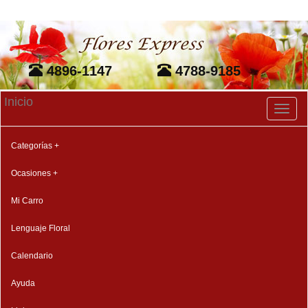
4896-1147
4788-9185
Inicio
Toggl
naviga
Categorías +
Ocasiones +
Mi Carro
Lenguaje Floral
Calendario
Ayuda