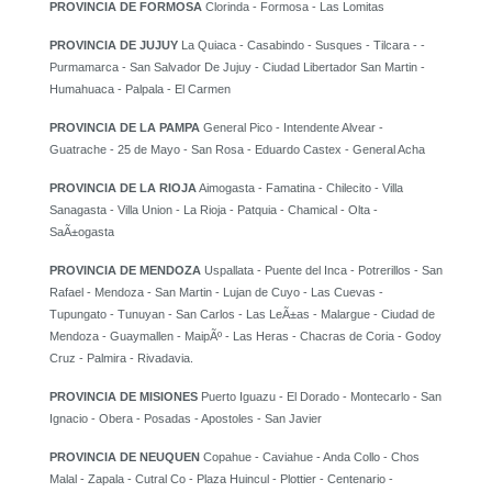
PROVINCIA DE FORMOSA
Clorinda - Formosa - Las Lomitas
PROVINCIA DE JUJUY
La Quiaca - Casabindo - Susques - Tilcara - -
Purmamarca - San Salvador De Jujuy - Ciudad Libertador San Martin -
Humahuaca - Palpala - El Carmen
PROVINCIA DE LA PAMPA
General Pico - Intendente Alvear -
Guatrache - 25 de Mayo - San Rosa - Eduardo Castex - General Acha
PROVINCIA DE LA RIOJA
Aimogasta - Famatina - Chilecito - Villa
Sanagasta - Villa Union - La Rioja - Patquia - Chamical - Olta -
SaÃ±ogasta
PROVINCIA DE MENDOZA
Uspallata - Puente del Inca - Potrerillos - San
Rafael - Mendoza - San Martin - Lujan de Cuyo - Las Cuevas -
Tupungato - Tunuyan - San Carlos - Las LeÃ±as - Malargue - Ciudad de
Mendoza - Guaymallen - MaipÃº - Las Heras - Chacras de Coria - Godoy
Cruz - Palmira - Rivadavia.
PROVINCIA DE MISIONES
Puerto Iguazu - El Dorado - Montecarlo - San
Ignacio - Obera - Posadas - Apostoles - San Javier
PROVINCIA DE NEUQUEN
Copahue - Caviahue - Anda Collo - Chos
Malal - Zapala - Cutral Co - Plaza Huincul - Plottier - Centenario -