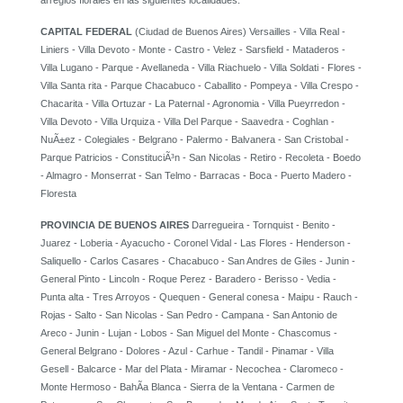
arreglos florales en las siguientes localidades:
CAPITAL FEDERAL
(Ciudad de Buenos Aires) Versailles - Villa Real -
Liniers - Villa Devoto - Monte - Castro - Velez - Sarsfield - Mataderos -
Villa Lugano - Parque - Avellaneda - Villa Riachuelo - Villa Soldati - Flores -
Villa Santa rita - Parque Chacabuco - Caballito - Pompeya - Villa Crespo -
Chacarita - Villa Ortuzar - La Paternal - Agronomia - Villa Pueyrredon -
Villa Devoto - Villa Urquiza - Villa Del Parque - Saavedra - Coghlan -
NuÃ±ez - Colegiales - Belgrano - Palermo - Balvanera - San Cristobal -
Parque Patricios - ConstituciÃ³n - San Nicolas - Retiro - Recoleta - Boedo
- Almagro - Monserrat - San Telmo - Barracas - Boca - Puerto Madero -
Floresta
PROVINCIA DE BUENOS AIRES
Darregueira - Tornquist - Benito -
Juarez - Loberia - Ayacucho - Coronel Vidal - Las Flores - Henderson -
Saliquello - Carlos Casares - Chacabuco - San Andres de Giles - Junin -
General Pinto - Lincoln - Roque Perez - Baradero - Berisso - Vedia -
Punta alta - Tres Arroyos - Quequen - General conesa - Maipu - Rauch -
Rojas - Salto - San Nicolas - San Pedro - Campana - San Antonio de
Areco - Junin - Lujan - Lobos - San Miguel del Monte - Chascomus -
General Belgrano - Dolores - Azul - Carhue - Tandil - Pinamar - Villa
Gesell - Balcarce - Mar del Plata - Miramar - Necochea - Claromeco -
Monte Hermoso - BahÃ­a Blanca - Sierra de la Ventana - Carmen de