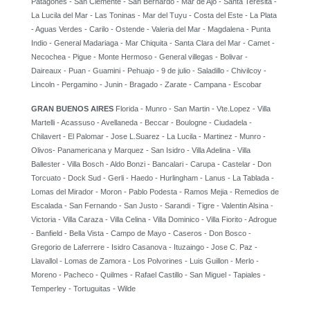
Patagones - San Clemente - San Bernardo - Mar de Ajo - Santa Teresita -
La Lucila del Mar - Las Toninas - Mar del Tuyu - Costa del Este - La Plata
- Aguas Verdes - Carilo - Ostende - Valeria del Mar - Magdalena - Punta
Indio - General Madariaga - Mar Chiquita - Santa Clara del Mar - Camet -
Necochea - Pigue - Monte Hermoso - General villegas - Bolivar -
Daireaux - Puan - Guamini - Pehuajo - 9 de julio - Saladillo - Chivilcoy -
Lincoln - Pergamino - Junin - Bragado - Zarate - Campana - Escobar
GRAN BUENOS AIRES
Florida - Munro - San Martin - Vte.Lopez - Villa
Martelli - Acassuso - Avellaneda - Beccar - Boulogne - Ciudadela -
Chilavert - El Palomar - Jose L.Suarez - La Lucila - Martinez - Munro -
Olivos- Panamericana y Marquez - San Isidro - Villa Adelina - Villa
Ballester - Villa Bosch - Aldo Bonzi - Bancalari - Carupa - Castelar - Don
Torcuato - Dock Sud - Gerli - Haedo - Hurlingham - Lanus - La Tablada -
Lomas del Mirador - Moron - Pablo Podesta - Ramos Mejia - Remedios de
Escalada - San Fernando - San Justo - Sarandi - Tigre - Valentin Alsina -
Victoria - Villa Caraza - Villa Celina - Villa Dominico - Villa Fiorito - Adrogue
- Banfield - Bella Vista - Campo de Mayo - Caseros - Don Bosco -
Gregorio de Laferrere - Isidro Casanova - Ituzaingo - Jose C. Paz -
Llavallol - Lomas de Zamora - Los Polvorines - Luis Guillon - Merlo -
Moreno - Pacheco - Quilmes - Rafael Castillo - San Miguel - Tapiales -
Temperley - Tortuguitas - Wilde