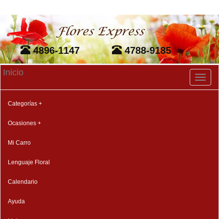
4896-1147
4788-9185
Inicio
Toggl
naviga
Categorías +
Ocasiones +
Mi Carro
Lenguaje Floral
Calendario
Ayuda