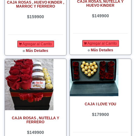
CAJA ROSAS, NUTELLA Y
CAJA ROSAS , HUEVO KINDER ,
HUEVO KINDER
MARROC Y FERRERO
$149900
$159900
Agregar al Carrito
Agregar al Carrito
Más Detalles
o
Más Detalles
o
CAJA I LOVE YOU
$179900
CAJA ROSAS , NUTELLA Y
FERRERO
$149900