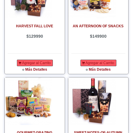
HARVEST FALL LOVE
AN AFTERNOON OF SNACKS
$129990
$149900
Agregar al Carrito
Agregar al Carrito
Más Detalles
Más Detalles
o
o
GOURMET-GRAZING
SWEET-NOTES-OF-AUTUMN