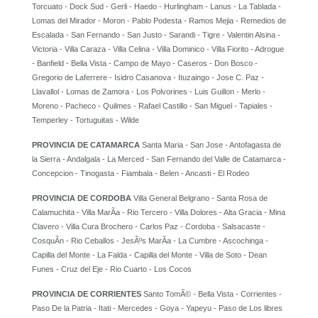
Torcuato - Dock Sud - Gerli - Haedo - Hurlingham - Lanus - La Tablada -
Lomas del Mirador - Moron - Pablo Podesta - Ramos Mejia - Remedios de
Escalada - San Fernando - San Justo - Sarandi - Tigre - Valentin Alsina -
Victoria - Villa Caraza - Villa Celina - Villa Dominico - Villa Fiorito - Adrogue
- Banfield - Bella Vista - Campo de Mayo - Caseros - Don Bosco -
Gregorio de Laferrere - Isidro Casanova - Ituzaingo - Jose C. Paz -
Llavallol - Lomas de Zamora - Los Polvorines - Luis Guillon - Merlo -
Moreno - Pacheco - Quilmes - Rafael Castillo - San Miguel - Tapiales -
Temperley - Tortuguitas - Wilde
PROVINCIA DE CATAMARCA
Santa Maria - San Jose - Antofagasta de
la Sierra - Andalgala - La Merced - San Fernando del Valle de Catamarca -
Concepcion - Tinogasta - Fiambala - Belen - Ancasti - El Rodeo
PROVINCIA DE CORDOBA
Villa General Belgrano - Santa Rosa de
Calamuchita - Villa MarÃ­a - Rio Tercero - Villa Dolores - Alta Gracia - Mina
Clavero - Villa Cura Brochero - Carlos Paz - Cordoba - Salsacaste -
CosquÃ­n - Rio Ceballos - JesÃºs MarÃ­a - La Cumbre - Ascochinga -
Capilla del Monte - La Falda - Capilla del Monte - Villa de Soto - Dean
Funes - Cruz del Eje - Rio Cuarto - Los Cocos
PROVINCIA DE CORRIENTES
Santo TomÃ© - Bella Vista - Corrientes -
Paso De la Patria - Itati - Mercedes - Goya - Yapeyu - Paso de Los libres