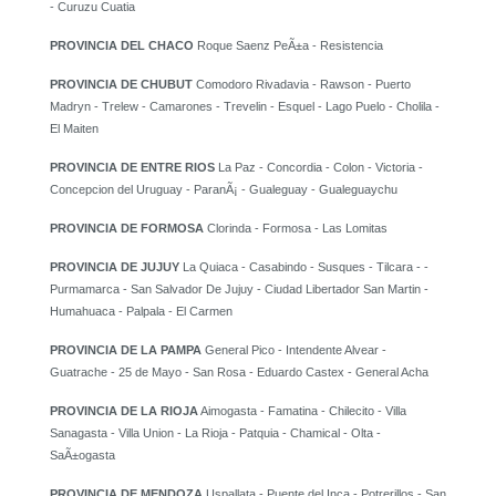
- Curuzu Cuatia
PROVINCIA DEL CHACO
Roque Saenz PeÃ±a - Resistencia
PROVINCIA DE CHUBUT
Comodoro Rivadavia - Rawson - Puerto
Madryn - Trelew - Camarones - Trevelin - Esquel - Lago Puelo - Cholila -
El Maiten
PROVINCIA DE ENTRE RIOS
La Paz - Concordia - Colon - Victoria -
Concepcion del Uruguay - ParanÃ¡ - Gualeguay - Gualeguaychu
PROVINCIA DE FORMOSA
Clorinda - Formosa - Las Lomitas
PROVINCIA DE JUJUY
La Quiaca - Casabindo - Susques - Tilcara - -
Purmamarca - San Salvador De Jujuy - Ciudad Libertador San Martin -
Humahuaca - Palpala - El Carmen
PROVINCIA DE LA PAMPA
General Pico - Intendente Alvear -
Guatrache - 25 de Mayo - San Rosa - Eduardo Castex - General Acha
PROVINCIA DE LA RIOJA
Aimogasta - Famatina - Chilecito - Villa
Sanagasta - Villa Union - La Rioja - Patquia - Chamical - Olta -
SaÃ±ogasta
PROVINCIA DE MENDOZA
Uspallata - Puente del Inca - Potrerillos - San