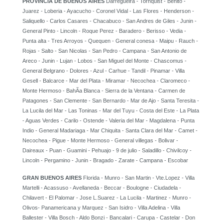
PROVINCIA DE BUENOS AIRES
Darregueira - Tornquist - Benito -
Juarez - Loberia - Ayacucho - Coronel Vidal - Las Flores - Henderson -
Saliquello - Carlos Casares - Chacabuco - San Andres de Giles - Junin -
General Pinto - Lincoln - Roque Perez - Baradero - Berisso - Vedia -
Punta alta - Tres Arroyos - Quequen - General conesa - Maipu - Rauch -
Rojas - Salto - San Nicolas - San Pedro - Campana - San Antonio de
Areco - Junin - Lujan - Lobos - San Miguel del Monte - Chascomus -
General Belgrano - Dolores - Azul - Carhue - Tandil - Pinamar - Villa
Gesell - Balcarce - Mar del Plata - Miramar - Necochea - Claromeco -
Monte Hermoso - BahÃ­a Blanca - Sierra de la Ventana - Carmen de
Patagones - San Clemente - San Bernardo - Mar de Ajo - Santa Teresita -
La Lucila del Mar - Las Toninas - Mar del Tuyu - Costa del Este - La Plata
- Aguas Verdes - Carilo - Ostende - Valeria del Mar - Magdalena - Punta
Indio - General Madariaga - Mar Chiquita - Santa Clara del Mar - Camet -
Necochea - Pigue - Monte Hermoso - General villegas - Bolivar -
Daireaux - Puan - Guamini - Pehuajo - 9 de julio - Saladillo - Chivilcoy -
Lincoln - Pergamino - Junin - Bragado - Zarate - Campana - Escobar
GRAN BUENOS AIRES
Florida - Munro - San Martin - Vte.Lopez - Villa
Martelli - Acassuso - Avellaneda - Beccar - Boulogne - Ciudadela -
Chilavert - El Palomar - Jose L.Suarez - La Lucila - Martinez - Munro -
Olivos- Panamericana y Marquez - San Isidro - Villa Adelina - Villa
Ballester - Villa Bosch - Aldo Bonzi - Bancalari - Carupa - Castelar - Don