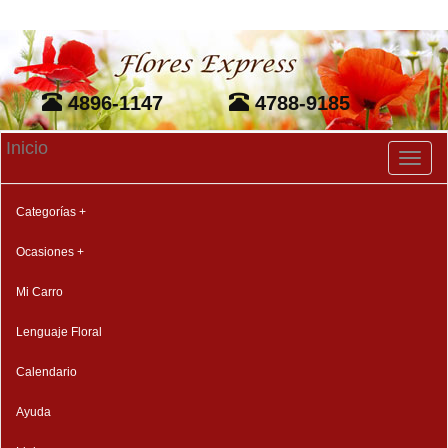
4896-1147
4788-9185
Inicio
Toggl
naviga
Categorías +
Ocasiones +
Mi Carro
Lenguaje Floral
Calendario
Ayuda