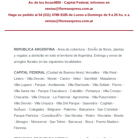
Av. de los Incas4800 - Capital Federal. informes en
ventas@floresexpress.com.ar
Haga su pedido al 54 (011) 4788-9185 de Lunes a Domingo de 9 a 20 hs. o a
ventas@floresexpress.com.ar
REPUBLICA ARGENTINA
- Area de cobertura - EnvÃ­o de flores, plantas
y regalos a domicilio en todo el territorio de Argentina. Entrega y envio de
arreglos florales en las siguientes localidades:
CAPITAL FEDERAL
(Ciudad de Buenos Aires) Versailles - Villa Real -
Liniers - Villa Devoto - Monte - Castro - Velez - Sarsfield - Mataderos -
Villa Lugano - Parque - Avellaneda - Villa Riachuelo - Villa Soldati - Flores -
Villa Santa rita - Parque Chacabuco - Caballito - Pompeya - Villa Crespo -
Chacarita - Villa Ortuzar - La Paternal - Agronomia - Villa Pueyrredon -
Villa Devoto - Villa Urquiza - Villa Del Parque - Saavedra - Coghlan -
NuÃ±ez - Colegiales - Belgrano - Palermo - Balvanera - San Cristobal -
Parque Patricios - ConstituciÃ³n - San Nicolas - Retiro - Recoleta - Boedo
- Almagro - Monserrat - San Telmo - Barracas - Boca - Puerto Madero -
Floresta