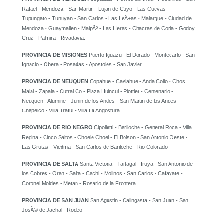
Rafael - Mendoza - San Martin - Lujan de Cuyo - Las Cuevas -
Tupungato - Tunuyan - San Carlos - Las LeÃ±as - Malargue - Ciudad de
Mendoza - Guaymallen - MaipÃº - Las Heras - Chacras de Coria - Godoy
Cruz - Palmira - Rivadavia.
PROVINCIA DE MISIONES
Puerto Iguazu - El Dorado - Montecarlo - San
Ignacio - Obera - Posadas - Apostoles - San Javier
PROVINCIA DE NEUQUEN
Copahue - Caviahue - Anda Collo - Chos
Malal - Zapala - Cutral Co - Plaza Huincul - Plottier - Centenario -
Neuquen - Alumine - Junin de los Andes - San Martin de los Andes -
Chapelco - Villa Traful - Villa La Angostura
PROVINCIA DE RIO NEGRO
Cipolletti - Bariloche - General Roca - Villa
Regina - Cinco Saltos - Choele Choel - El Bolson - San Antonio Oeste -
Las Grutas - Viedma - San Carlos de Bariloche - Rio Colorado
PROVINCIA DE SALTA
Santa Victoria - Tartagal - Iruya - San Antonio de
los Cobres - Oran - Salta - Cachi - Molinos - San Carlos - Cafayate -
Coronel Moldes - Metan - Rosario de la Frontera
PROVINCIA DE SAN JUAN
San Agustin - Calingasta - San Juan - San
JosÃ© de Jachal - Rodeo