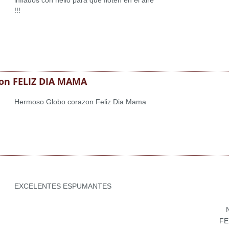
inflados con helio para que floten en el aire
!!!
zon FELIZ DIA MAMA
Hermoso Globo corazon Feliz Dia Mama
EXCELENTES ESPUMANTES
FE