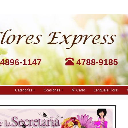
4896-1147
4788-9185
Categorías +
Ocasiones +
Mi Carro
Lenguaje Floral