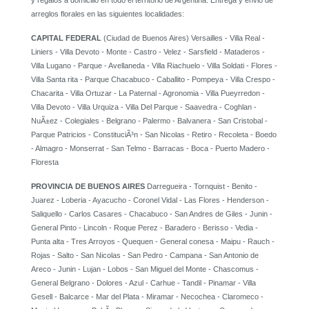
y regalos a domicilio en todo el territorio de Argentina. Entrega y envio de
arreglos florales en las siguientes localidades:
CAPITAL FEDERAL
(Ciudad de Buenos Aires) Versailles - Villa Real -
Liniers - Villa Devoto - Monte - Castro - Velez - Sarsfield - Mataderos -
Villa Lugano - Parque - Avellaneda - Villa Riachuelo - Villa Soldati - Flores -
Villa Santa rita - Parque Chacabuco - Caballito - Pompeya - Villa Crespo -
Chacarita - Villa Ortuzar - La Paternal - Agronomia - Villa Pueyrredon -
Villa Devoto - Villa Urquiza - Villa Del Parque - Saavedra - Coghlan -
NuÃ±ez - Colegiales - Belgrano - Palermo - Balvanera - San Cristobal -
Parque Patricios - ConstituciÃ³n - San Nicolas - Retiro - Recoleta - Boedo
- Almagro - Monserrat - San Telmo - Barracas - Boca - Puerto Madero -
Floresta
PROVINCIA DE BUENOS AIRES
Darregueira - Tornquist - Benito -
Juarez - Loberia - Ayacucho - Coronel Vidal - Las Flores - Henderson -
Saliquello - Carlos Casares - Chacabuco - San Andres de Giles - Junin -
General Pinto - Lincoln - Roque Perez - Baradero - Berisso - Vedia -
Punta alta - Tres Arroyos - Quequen - General conesa - Maipu - Rauch -
Rojas - Salto - San Nicolas - San Pedro - Campana - San Antonio de
Areco - Junin - Lujan - Lobos - San Miguel del Monte - Chascomus -
General Belgrano - Dolores - Azul - Carhue - Tandil - Pinamar - Villa
Gesell - Balcarce - Mar del Plata - Miramar - Necochea - Claromeco -