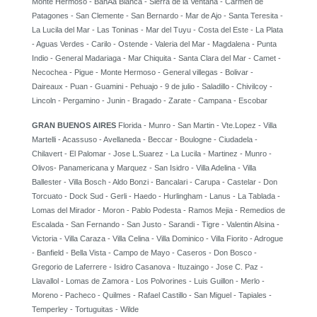
Monte Hermoso - BahÃ­a Blanca - Sierra de la Ventana - Carmen de
Patagones - San Clemente - San Bernardo - Mar de Ajo - Santa Teresita -
La Lucila del Mar - Las Toninas - Mar del Tuyu - Costa del Este - La Plata
- Aguas Verdes - Carilo - Ostende - Valeria del Mar - Magdalena - Punta
Indio - General Madariaga - Mar Chiquita - Santa Clara del Mar - Camet -
Necochea - Pigue - Monte Hermoso - General villegas - Bolivar -
Daireaux - Puan - Guamini - Pehuajo - 9 de julio - Saladillo - Chivilcoy -
Lincoln - Pergamino - Junin - Bragado - Zarate - Campana - Escobar
GRAN BUENOS AIRES
Florida - Munro - San Martin - Vte.Lopez - Villa
Martelli - Acassuso - Avellaneda - Beccar - Boulogne - Ciudadela -
Chilavert - El Palomar - Jose L.Suarez - La Lucila - Martinez - Munro -
Olivos- Panamericana y Marquez - San Isidro - Villa Adelina - Villa
Ballester - Villa Bosch - Aldo Bonzi - Bancalari - Carupa - Castelar - Don
Torcuato - Dock Sud - Gerli - Haedo - Hurlingham - Lanus - La Tablada -
Lomas del Mirador - Moron - Pablo Podesta - Ramos Mejia - Remedios de
Escalada - San Fernando - San Justo - Sarandi - Tigre - Valentin Alsina -
Victoria - Villa Caraza - Villa Celina - Villa Dominico - Villa Fiorito - Adrogue
- Banfield - Bella Vista - Campo de Mayo - Caseros - Don Bosco -
Gregorio de Laferrere - Isidro Casanova - Ituzaingo - Jose C. Paz -
Llavallol - Lomas de Zamora - Los Polvorines - Luis Guillon - Merlo -
Moreno - Pacheco - Quilmes - Rafael Castillo - San Miguel - Tapiales -
Temperley - Tortuguitas - Wilde