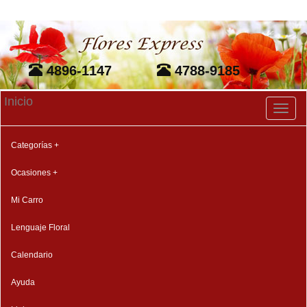
4896-1147
4788-9185
Inicio
Toggl
naviga
Categorías +
Ocasiones +
Mi Carro
Lenguaje Floral
Calendario
Ayuda