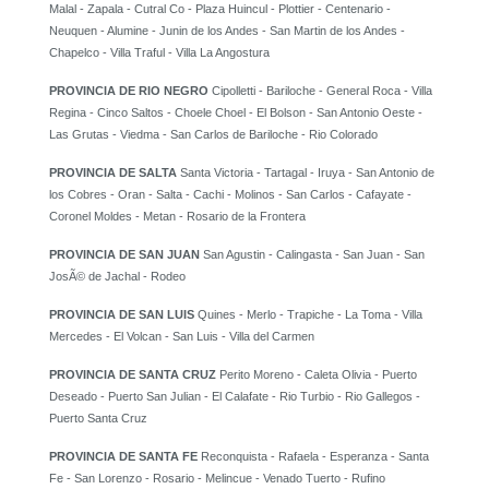
Malal - Zapala - Cutral Co - Plaza Huincul - Plottier - Centenario -
Neuquen - Alumine - Junin de los Andes - San Martin de los Andes -
Chapelco - Villa Traful - Villa La Angostura
PROVINCIA DE RIO NEGRO
Cipolletti - Bariloche - General Roca - Villa
Regina - Cinco Saltos - Choele Choel - El Bolson - San Antonio Oeste -
Las Grutas - Viedma - San Carlos de Bariloche - Rio Colorado
PROVINCIA DE SALTA
Santa Victoria - Tartagal - Iruya - San Antonio de
los Cobres - Oran - Salta - Cachi - Molinos - San Carlos - Cafayate -
Coronel Moldes - Metan - Rosario de la Frontera
PROVINCIA DE SAN JUAN
San Agustin - Calingasta - San Juan - San
JosÃ© de Jachal - Rodeo
PROVINCIA DE SAN LUIS
Quines - Merlo - Trapiche - La Toma - Villa
Mercedes - El Volcan - San Luis - Villa del Carmen
PROVINCIA DE SANTA CRUZ
Perito Moreno - Caleta Olivia - Puerto
Deseado - Puerto San Julian - El Calafate - Rio Turbio - Rio Gallegos -
Puerto Santa Cruz
PROVINCIA DE SANTA FE
Reconquista - Rafaela - Esperanza - Santa
Fe - San Lorenzo - Rosario - Melincue - Venado Tuerto - Rufino