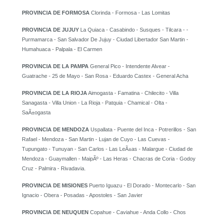
PROVINCIA DE FORMOSA
Clorinda - Formosa - Las Lomitas
PROVINCIA DE JUJUY
La Quiaca - Casabindo - Susques - Tilcara - -
Purmamarca - San Salvador De Jujuy - Ciudad Libertador San Martin -
Humahuaca - Palpala - El Carmen
PROVINCIA DE LA PAMPA
General Pico - Intendente Alvear -
Guatrache - 25 de Mayo - San Rosa - Eduardo Castex - General Acha
PROVINCIA DE LA RIOJA
Aimogasta - Famatina - Chilecito - Villa
Sanagasta - Villa Union - La Rioja - Patquia - Chamical - Olta -
SaÃ±ogasta
PROVINCIA DE MENDOZA
Uspallata - Puente del Inca - Potrerillos - San
Rafael - Mendoza - San Martin - Lujan de Cuyo - Las Cuevas -
Tupungato - Tunuyan - San Carlos - Las LeÃ±as - Malargue - Ciudad de
Mendoza - Guaymallen - MaipÃº - Las Heras - Chacras de Coria - Godoy
Cruz - Palmira - Rivadavia.
PROVINCIA DE MISIONES
Puerto Iguazu - El Dorado - Montecarlo - San
Ignacio - Obera - Posadas - Apostoles - San Javier
PROVINCIA DE NEUQUEN
Copahue - Caviahue - Anda Collo - Chos