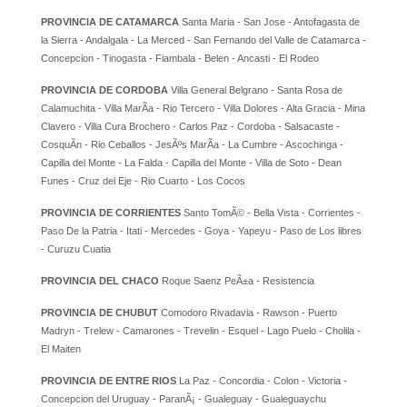
PROVINCIA DE CATAMARCA
Santa Maria - San Jose - Antofagasta de
la Sierra - Andalgala - La Merced - San Fernando del Valle de Catamarca -
Concepcion - Tinogasta - Fiambala - Belen - Ancasti - El Rodeo
PROVINCIA DE CORDOBA
Villa General Belgrano - Santa Rosa de
Calamuchita - Villa MarÃ­a - Rio Tercero - Villa Dolores - Alta Gracia - Mina
Clavero - Villa Cura Brochero - Carlos Paz - Cordoba - Salsacaste -
CosquÃ­n - Rio Ceballos - JesÃºs MarÃ­a - La Cumbre - Ascochinga -
Capilla del Monte - La Falda - Capilla del Monte - Villa de Soto - Dean
Funes - Cruz del Eje - Rio Cuarto - Los Cocos
PROVINCIA DE CORRIENTES
Santo TomÃ© - Bella Vista - Corrientes -
Paso De la Patria - Itati - Mercedes - Goya - Yapeyu - Paso de Los libres
- Curuzu Cuatia
PROVINCIA DEL CHACO
Roque Saenz PeÃ±a - Resistencia
PROVINCIA DE CHUBUT
Comodoro Rivadavia - Rawson - Puerto
Madryn - Trelew - Camarones - Trevelin - Esquel - Lago Puelo - Cholila -
El Maiten
PROVINCIA DE ENTRE RIOS
La Paz - Concordia - Colon - Victoria -
Concepcion del Uruguay - ParanÃ¡ - Gualeguay - Gualeguaychu