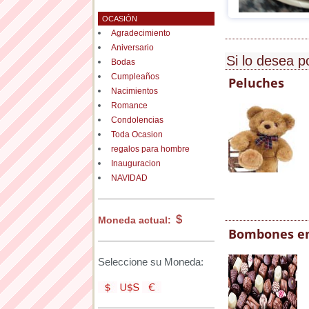
OCASIÓN
Agradecimiento
Aniversario
Si lo desea p
Bodas
Cumpleaños
Peluches
Nacimientos
Romance
Condolencias
Toda Ocasion
regalos para hombre
Inauguracion
NAVIDAD
Moneda actual:
Bombones en
Seleccione su Moneda: