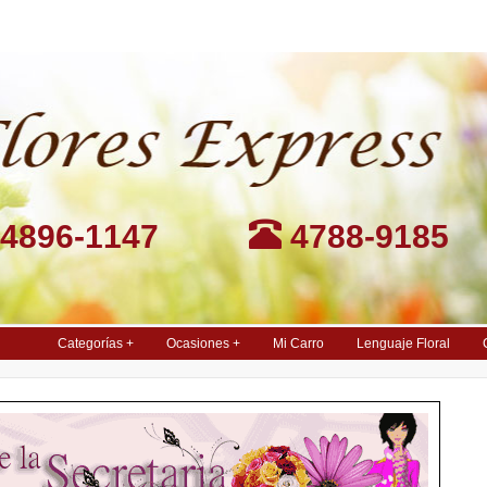
4896-1147
4788-9185
Categorías +
Ocasiones +
Mi Carro
Lenguaje Floral