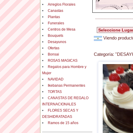
Arreglos Florales
Canastas
Plantas
Funerales
Centros de Mesa
Bouquets
Viendo producto
Desayunos
Ofertas
Categoría:
''DESAY
Bonsai
ROSAS MAGICAS
Regalos para Hombre y
Mujer
NAVIDAD
Ikebanas Permanentes
TORTAS
CANASTAS DE REGALO
INTERNACIONALES
FLORES SECAS Y
DESHIDRATADAS
Ramos de 15 años