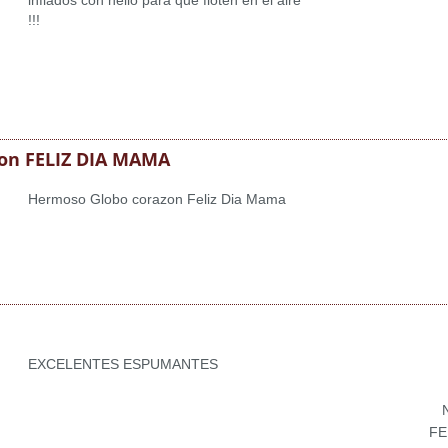
inflados con helio para que floten en el aire
!!!
zon FELIZ DIA MAMA
Hermoso Globo corazon Feliz Dia Mama
EXCELENTES ESPUMANTES
FE