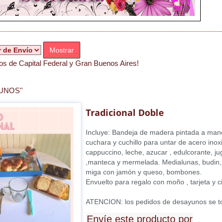
Mostrar
s de Capital Federal y Gran Buenos Aires!
UNOS''
Tradicional Doble
Incluye: Bandeja de madera pintada a mano , 
cuchara y cuchillo para untar de acero inoxi
cappuccino, leche, azucar , edulcorante, ju
,manteca y mermelada. Medialunas, budin, 
miga con jamón y queso, bombones.
Envuelto para regalo con moño , tarjeta y ci
ATENCION: los pedidos de desayunos se tom
Envíe este producto por