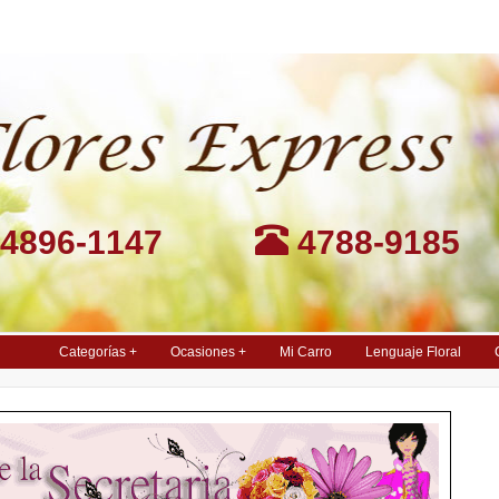
4896-1147
4788-9185
Categorías +
Ocasiones +
Mi Carro
Lenguaje Floral