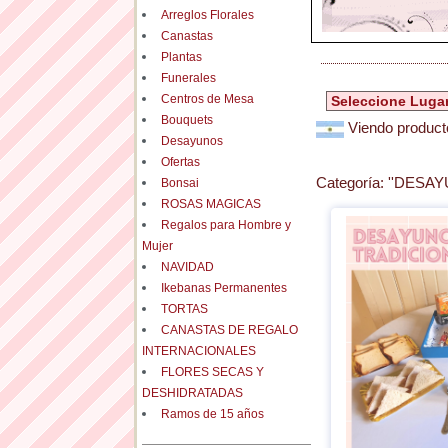
Arreglos Florales
Canastas
Plantas
Funerales
Centros de Mesa
Bouquets
Viendo producto
Desayunos
Ofertas
Categoría:
''DESAY
Bonsai
ROSAS MAGICAS
Regalos para Hombre y
Mujer
NAVIDAD
Ikebanas Permanentes
TORTAS
CANASTAS DE REGALO
INTERNACIONALES
FLORES SECAS Y
DESHIDRATADAS
Ramos de 15 años